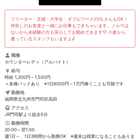
ス
フリーター・主婦・大学生・ダブルワークのOLさんもOK！
ス
仲良しのお友達と一緒にお仕事もできちゃいます。ノルマは
ないから未経験の方も安心してお勤めできます♡ 小倉から
北
通っているスタッフもいますよ♪
J
職種
カウンターレディ（アルバイト）
0
給与
0
時給 1,200円～1,500円
＋各種バックあり ※1日8000円～1万円稼ぐことも可能です
2
勤務地
福岡県北九州市門司区高田
日
アクセス
JR門司駅より徒歩5分
勤務時間
20:00～翌1:00
週1日～、1日3時間から勤務OK ※週末は残業になることもありま