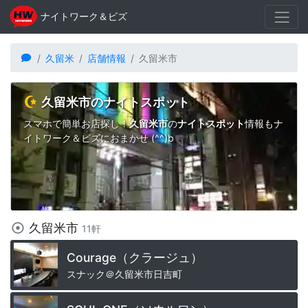
ナイトワーク＆ビズ
久留米
店舗情報
久留米市
久留米市のナイトスポット
スマホで簡単お店探し！
久留米市
の
ナイトスポット
情報もナ
イトワーク＆ビズにおまかせ (^^)b
久留米市
11軒
Courage（クラージュ）
スナック＠久留米市日吉町