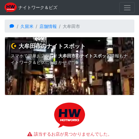
ナイトワーク＆ビズ
久留米
店舗情報
大牟田市
大牟田市のナイトスポット
スマホで簡単お店探し！
大牟田市
の
ナイトスポット
情報もナ
イトワーク＆ビズにおまかせ (^^)b
該当するお店が見つかりませんでした。