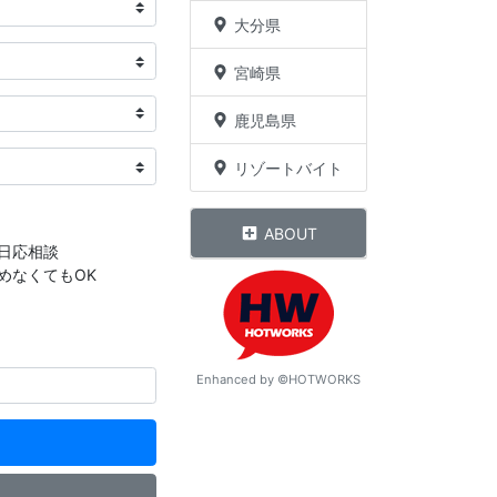
大分県
宮崎県
鹿児島県
リゾートバイト
ABOUT
日応相談
めなくてもOK
Enhanced by ©HOTWORKS