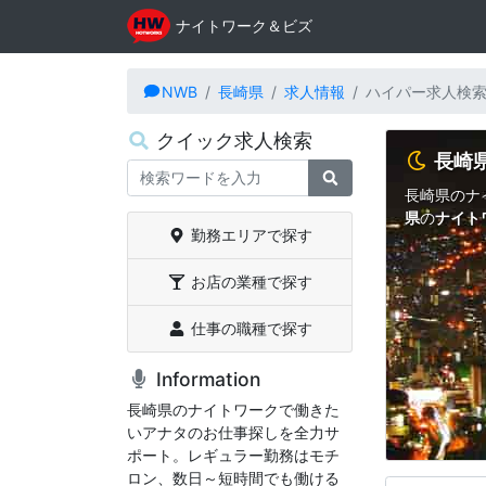
ナイトワーク＆ビズ
NWB
長崎県
求人情報
ハイパー求人検
クイック求人検索
長崎
Keywords
検索
長崎県のナ
県
の
ナイト
勤務エリアで探す
お店の業種で探す
仕事の職種で探す
Information
長崎県のナイトワークで働きた
いアナタのお仕事探しを全力サ
ポート。レギュラー勤務はモチ
ロン、数日～短時間でも働ける