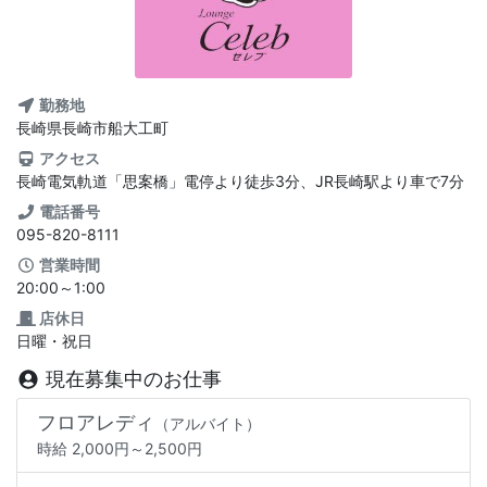
勤務地
長崎県長崎市船大工町
アクセス
長崎電気軌道「思案橋」電停より徒歩3分、JR長崎駅より車で7分
電話番号
095-820-8111
L
営業時間
20:00～1:00
ラ
店休日
日曜・祝日
長
現在募集中のお仕事
フロアレディ
長
（アルバイト）
時給 2,000円～2,500円
0